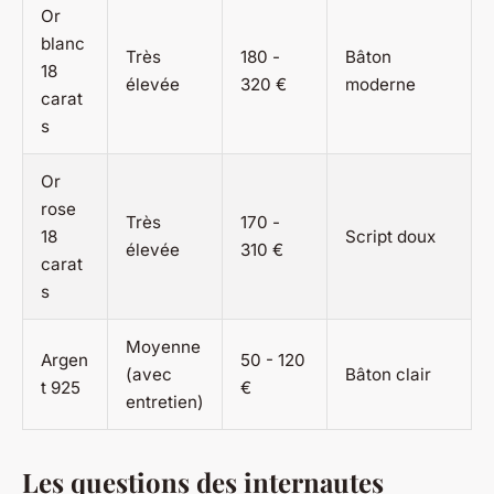
Or
blanc
Très
180 -
Bâton
18
élevée
320 €
moderne
carat
s
Or
rose
Très
170 -
18
Script doux
élevée
310 €
carat
s
Moyenne
Argen
50 - 120
(avec
Bâton clair
t 925
€
entretien)
Les questions des internautes