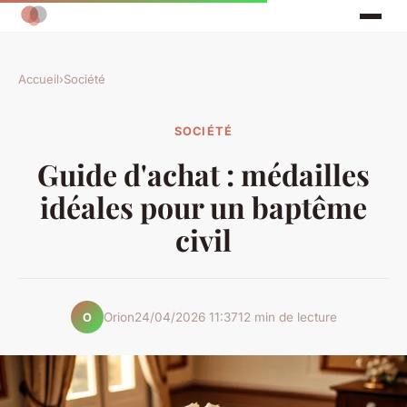
Accueil
›
Société
SOCIÉTÉ
Guide d'achat : médailles
idéales pour un baptême
civil
Orion
24/04/2026 11:37
12 min de lecture
O