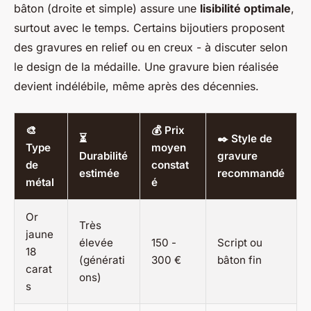
bâton (droite et simple) assure une
lisibilité optimale
,
surtout avec le temps. Certains bijoutiers proposent
des gravures en relief ou en creux - à discuter selon
le design de la médaille. Une gravure bien réalisée
devient indélébile, même après des décennies.
🎨
💰 Prix
⏳
✒️ Style de
Type
moyen
Durabilité
gravure
de
constat
estimée
recommandé
métal
é
Or
Très
jaune
élevée
150 -
Script ou
18
(générati
300 €
bâton fin
carat
ons)
s