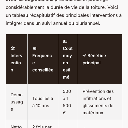
considérablement la durée de vie de la toiture. Voici
un tableau récapitulatif des principales interventions à
intégrer dans un suivi annuel ou pluriannuel.
💶
🛠️
📅
Coût
Interv
Fréquenc
moy
✅ Bénéfice
entio
e
en
principal
n
conseillée
esti
mé
500
Prévention des
Démo
Tous les 5
à 1
infiltrations et
ussag
à 10 ans
500
glissements de
e
€
matériaux
Netto
2 fois par