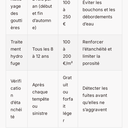
100
Éviter les
yage
an (début
à
bouchons et les
des
et fin
250
débordements
goutti
d’automn
€
d’eau
ères
e)
Traite
100
Renforcer
ment
Tous les 8
à
l’étanchéité et
hydro
à 12 ans
200
limiter la
fuge
€/m²
porosité
Grat
Vérifi
Après
uit
catio
Détecter les
chaque
ou
n
fuites avant
tempête
forfa
d’éta
qu’elles ne
ou
it
nchéi
s’aggravent
sinistre
lége
té
r