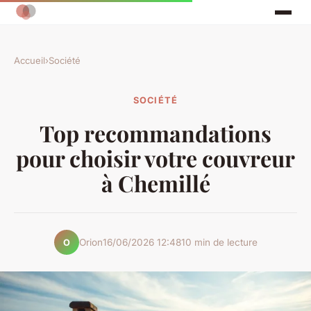
Accueil
›
Société
SOCIÉTÉ
Top recommandations
pour choisir votre couvreur
à Chemillé
Orion
16/06/2026 12:48
10 min de lecture
O